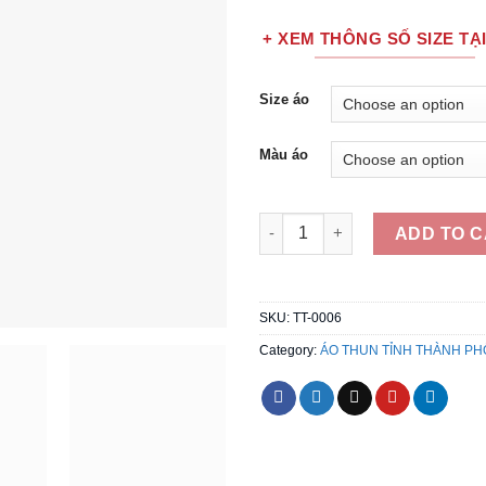
+ XEM THÔNG SỐ SIZE TẠ
Size áo
Màu áo
TT-0006 - Áo thun Việt Nam cổ
ADD TO 
SKU:
TT-0006
Category:
ÁO THUN TỈNH THÀNH PH