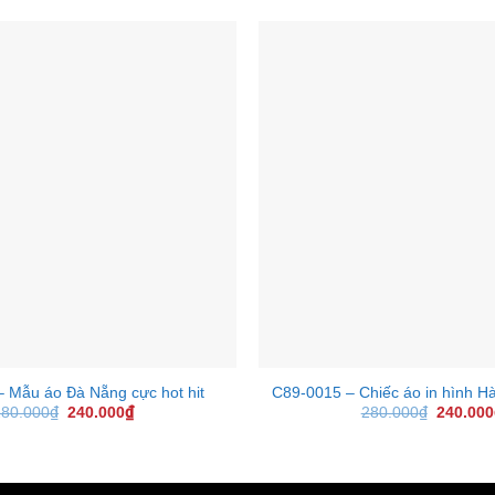
+
 Mẫu áo Đà Nẵng cực hot hit
C89-0015 – Chiếc áo in hình Hà
280.000
₫
Original
240.000
₫
Current
280.000
₫
Original
240.000
price
price
price
was:
is:
was:
280.000₫.
240.000₫.
280.000