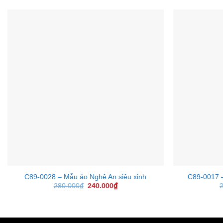
+
+
C89-0028 – Mẫu áo Nghệ An siêu xinh
C89-0017 –
280.000
₫
Original
240.000
₫
Current
price
price
was:
is:
280.000₫.
240.000₫.