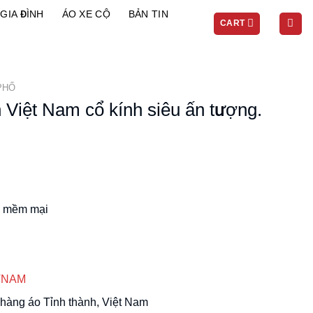
GIA ĐÌNH
ÁO XE CỘ
BẢN TIN
CART
PHỐ
 Việt Nam cổ kính siêu ấn tượng.
Current
price
is:
.
240.000₫.
, mềm mại
TNAM
hàng áo Tỉnh thành, Việt Nam