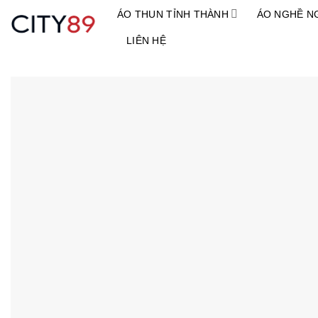
Chuyển
ÁO THUN TỈNH THÀNH
ÁO NGHỀ N
đến
LIÊN HỆ
nội
dung