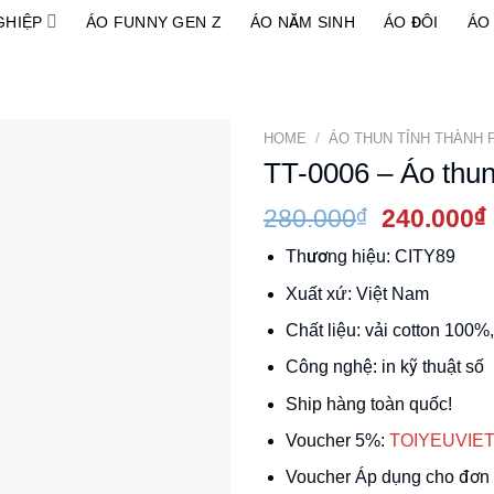
GHIỆP
ÁO FUNNY GEN Z
ÁO NĂM SINH
ÁO ĐÔI
ÁO 
HOME
/
ÁO THUN TỈNH THÀNH 
TT-0006 – Áo thun
280.000
₫
Original
240.000
₫
price
Thương hiệu:
CITY89
was:
280.000₫
Xuất xứ:
Việt Nam
Chất liệu:
vải cotton 100%
Công nghệ:
in kỹ thuật số
Ship hàng toàn quốc!
Voucher 5%:
TOIYEUVIE
Voucher Áp dụng cho đơn 