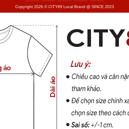
Copyright 2026 ©
CITY89 Local Brand @ SINCE 2023