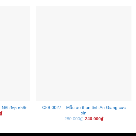
+
C89-0027 – Mẫu áo thun tỉnh An Giang cực
 Nội đẹp nhất
xịn
₫
Current
price
280.000
₫
Original
240.000
₫
Current
is:
price
price
₫.
240.000₫.
was:
is:
280.000₫.
240.000₫.