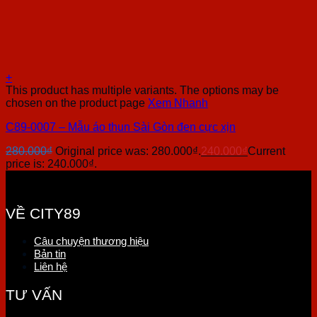
+
This product has multiple variants. The options may be
chosen on the product page
Xem Nhanh
C89-0007 – Mẫu áo thun Sài Gòn đen cực xịn
280.000
₫
Original price was: 280.000₫.
240.000
₫
Current
price is: 240.000₫.
VỀ CITY89
Câu chuyện thương hiệu
Bản tin
Liên hệ
TƯ VẤN