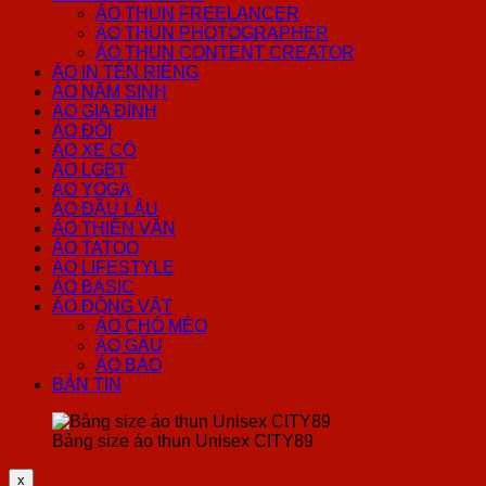
ÁO THUN FREELANCER
ÁO THUN PHOTOGRAPHER
ÁO THUN CONTENT CREATOR
ÁO IN TÊN RIÊNG
ÁO NĂM SINH
ÁO GIA ĐÌNH
ÁO ĐÔI
ÁO XE CỘ
ÁO LGBT
ÁO YOGA
ÁO ĐẦU LÂU
ÁO THIÊN VĂN
ÁO TATOO
ÁO LIFESTYLE
ÁO BASIC
ÁO ĐỘNG VẬT
ÁO CHÓ MÈO
ÁO GẤU
ÁO BÁO
BẢN TIN
Bảng size áo thun Unisex CITY89
x