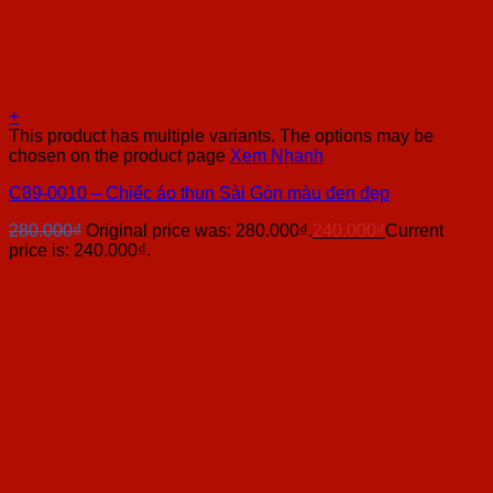
+
This product has multiple variants. The options may be
chosen on the product page
Xem Nhanh
C89-0010 – Chiếc áo thun Sài Gòn màu đen đẹp
280.000
₫
Original price was: 280.000₫.
240.000
₫
Current
price is: 240.000₫.