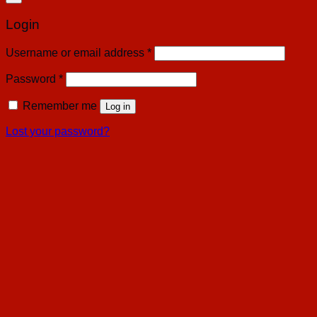
Login
Username or email address
*
Password
*
Remember me
Log in
Lost your password?