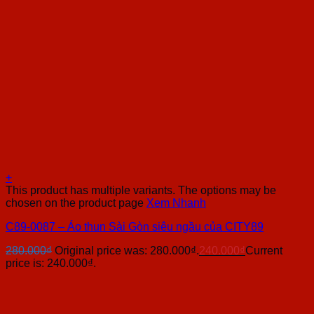
+
This product has multiple variants. The options may be
chosen on the product page
Xem Nhanh
C89-0087 – Áo thun Sài Gòn siêu ngầu của CITY89
280.000
₫
Original price was: 280.000₫.
240.000
₫
Current
price is: 240.000₫.