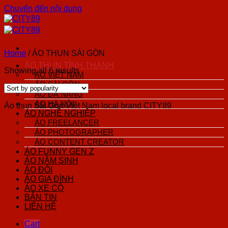
Chuyển đến nội dung
Home
/
ÁO THUN SÀI GÒN
ÁO THUN TỈNH THÀNH
Showing all 6 results
ÁO VIỆT NAM
ÁO SÀI GÒN
ÁO ĐÀ NẴNG
ÁO HÀ NỘI
Áo thun Sài Gòn Việt Nam local brand CITY89
ÁO NGHỀ NGHIỆP
ÁO FREELANCER
ÁO PHOTOGRAPHER
ÁO CONTENT CREATOR
ÁO FUNNY GEN Z
ÁO NĂM SINH
ÁO ĐÔI
ÁO GIA ĐÌNH
ÁO XE CỘ
BẢN TIN
LIÊN HỆ
Cart