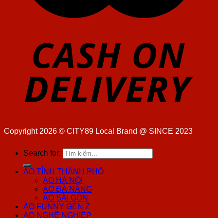
Copyright 2026 ©
CITY89 Local Brand @ SINCE 2023
Search for:
ÁO TỈNH THÀNH PHỐ
ÁO HÀ NỘI
ÁO ĐÀ NẴNG
ÁO SÀI GÒN
ÁO FUNNY GEN Z
ÁO NGHỀ NGHIỆP