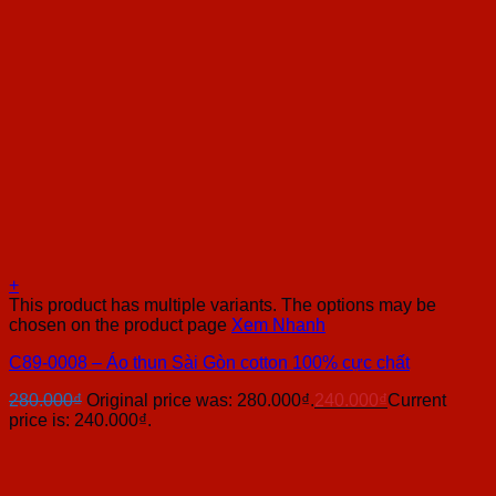
+
This product has multiple variants. The options may be
chosen on the product page
Xem Nhanh
C89-0008 – Áo thun Sài Gòn cotton 100% cực chất
280.000
₫
Original price was: 280.000₫.
240.000
₫
Current
price is: 240.000₫.