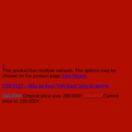
+
This product has multiple variants. The options may be
chosen on the product page
Xem Nhanh
C89-0187 – Mẫu áo thun “Việt Nam” siêu ấn tượng.
280.000
₫
Original price was: 280.000₫.
240.000
₫
Current
price is: 240.000₫.