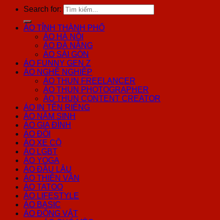
Search for:
ÁO TỈNH THÀNH PHỐ
ÁO HÀ NỘI
ÁO ĐÀ NẴNG
ÁO SÀI GÒN
ÁO FUNNY GEN Z
ÁO NGHỀ NGHIỆP
ÁO THUN FREELANCER
ÁO THUN PHOTOGRAPHER
ÁO THUN CONTENT CREATOR
ÁO IN TÊN RIÊNG
ÁO NĂM SINH
ÁO GIA ĐÌNH
ÁO ĐÔI
ÁO XE CỘ
ÁO LGBT
ÁO YOGA
ÁO ĐẦU LÂU
ÁO THIÊN VĂN
ÁO TATOO
ÁO LIFESTYLE
ÁO BASIC
ÁO ĐỘNG VẬT