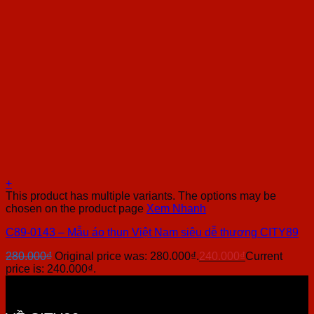
+
This product has multiple variants. The options may be
chosen on the product page
Xem Nhanh
C89-0143 – Mẫu áo thun Việt Nam siêu dễ thương CITY89
280.000
₫
Original price was: 280.000₫.
240.000
₫
Current
price is: 240.000₫.