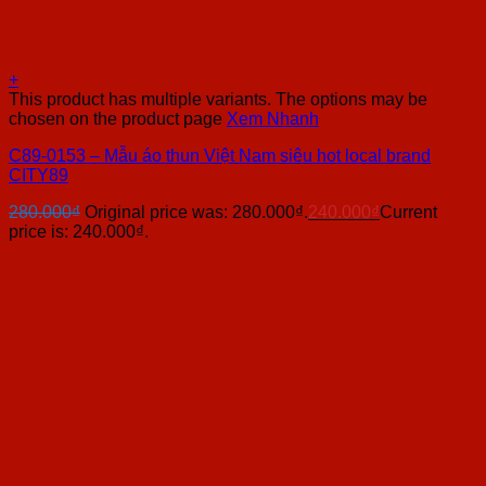
+
This product has multiple variants. The options may be
chosen on the product page
Xem Nhanh
C89-0153 – Mẫu áo thun Việt Nam siêu hot local brand
CITY89
280.000
₫
Original price was: 280.000₫.
240.000
₫
Current
price is: 240.000₫.