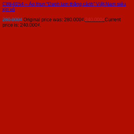
C89-0154 – Áo thun “Danh lam thắng cảnh” Việt Nam siêu
xịn xò
280.000
₫
Original price was: 280.000₫.
240.000
₫
Current
price is: 240.000₫.