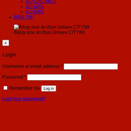
ÁO CHÓ MÈO
ÁO GẤU
ÁO BÁO
BẢN TIN
Bảng size áo thun Unisex CITY89
x
Login
Username or email address
*
Password
*
Remember me
Log in
Lost your password?