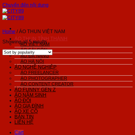
Chuyển đến nội dung
Home
/
ÁO THUN VIỆT NAM
ÁO THUN TỈNH THÀNH
Showing all 5 results
ÁO VIỆT NAM
ÁO SÀI GÒN
ÁO ĐÀ NẴNG
ÁO HÀ NỘI
ÁO NGHỀ NGHIỆP
ÁO FREELANCER
ÁO PHOTOGRAPHER
ÁO CONTENT CREATOR
ÁO FUNNY GEN Z
ÁO NĂM SINH
ÁO ĐÔI
ÁO GIA ĐÌNH
ÁO XE CỘ
BẢN TIN
LIÊN HỆ
Cart